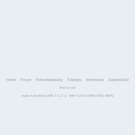
Home
Forum
Fotoentwicklung
Tutorials
Impressum
Datenschutz
Back to top
made in Berldoba
SMF 2.0.17
|
SMF © 2020
HTML5
RSS
WAP2