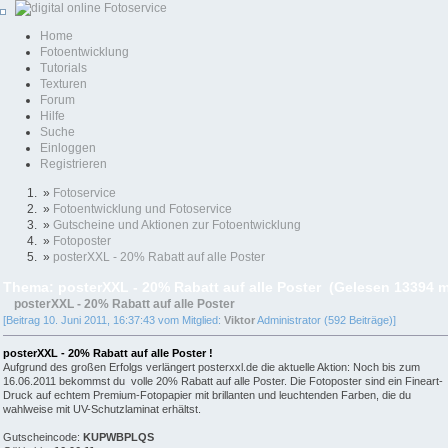
Home
Fotoentwicklung
Tutorials
Texturen
Forum
Hilfe
Suche
Einloggen
Registrieren
»
Fotoservice
»
Fotoentwicklung und Fotoservice
»
Gutscheine und Aktionen zur Fotoentwicklung
»
Fotoposter
»
posterXXL - 20% Rabatt auf alle Poster
Thema: posterXXL - 20% Rabatt auf alle Poster (Gelesen 13394 m
posterXXL - 20% Rabatt auf alle Poster
[Beitrag 10. Juni 2011, 16:37:43 vom Mitglied:
Viktor
Administrator (592 Beiträge)]
posterXXL - 20% Rabatt auf alle Poster !
Aufgrund des großen Erfolgs verlängert posterxxl.de die aktuelle Aktion: Noch bis zum
16.06.2011 bekommst du volle 20% Rabatt auf alle Poster. Die Fotoposter sind ein Fineart-
Druck auf echtem Premium-Fotopapier mit brillanten und leuchtenden Farben, die du
wahlweise mit UV-Schutzlaminat erhältst.
Gutscheincode:
KUPWBPLQS