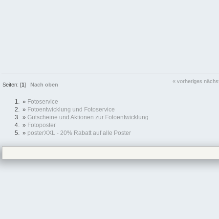
« vorheriges
nächs
Seiten: [
1
]
Nach oben
»
Fotoservice
»
Fotoentwicklung und Fotoservice
»
Gutscheine und Aktionen zur Fotoentwicklung
»
Fotoposter
»
posterXXL - 20% Rabatt auf alle Poster