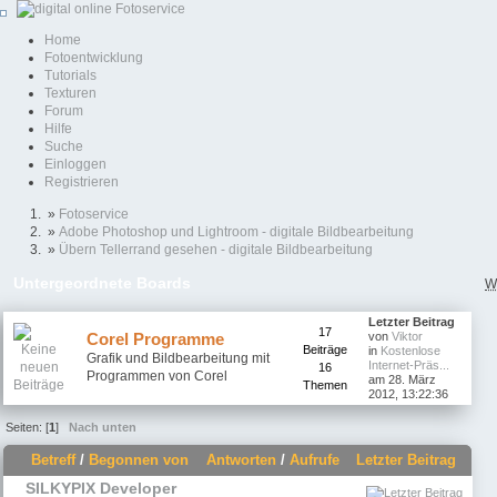
Home
Fotoentwicklung
Tutorials
Texturen
Forum
Hilfe
Suche
Einloggen
Registrieren
»
Fotoservice
»
Adobe Photoshop und Lightroom - digitale Bildbearbeitung
»
Übern Tellerrand gesehen - digitale Bildbearbeitung
Untergeordnete Boards
W
Letzter Beitrag
17
Corel Programme
von
Viktor
Beiträge
in
Kostenlose
Grafik und Bildbearbeitung mit
Internet-Präs...
16
Programmen von Corel
am 28. März
Themen
2012, 13:22:36
Seiten: [
1
]
Nach unten
Betreff
/
Begonnen von
Antworten
/
Aufrufe
Letzter Beitrag
SILKYPIX Developer