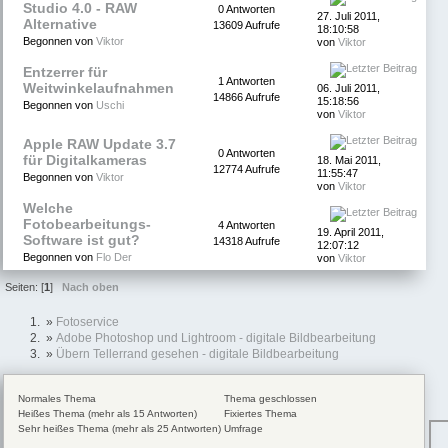
Studio 4.0 - RAW
0 Antworten
27. Juli 2011,
Alternative
13609 Aufrufe
18:10:58
Begonnen von
Viktor
von
Viktor
Entzerrer für
1 Antworten
Weitwinkelaufnahmen
06. Juli 2011,
14866 Aufrufe
15:18:56
Begonnen von
Uschi
von
Viktor
Apple RAW Update 3.7
0 Antworten
für Digitalkameras
18. Mai 2011,
12774 Aufrufe
11:55:47
Begonnen von
Viktor
von
Viktor
Welche
Fotobearbeitungs-
4 Antworten
19. April 2011,
Software ist gut?
14318 Aufrufe
12:07:12
Begonnen von
Flo Der
von
Viktor
Seiten: [
1
]
Nach oben
»
Fotoservice
»
Adobe Photoshop und Lightroom - digitale Bildbearbeitung
»
Übern Tellerrand gesehen - digitale Bildbearbeitung
Normales Thema
Thema geschlossen
Heißes Thema (mehr als 15 Antworten)
Fixiertes Thema
Sehr heißes Thema (mehr als 25 Antworten)
Umfrage