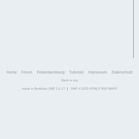
Home
Forum
Fotoentwicklung
Tutorials
Impressum
Datenschutz
Back to top
made in Berldoba
SMF 2.0.17
|
SMF © 2020
HTML5
RSS
WAP2