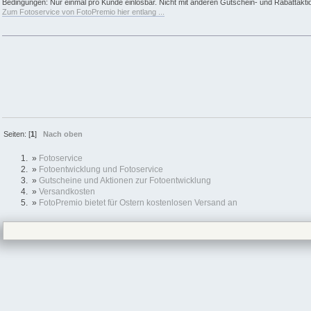
Bedingungen: Nur einmal pro Kunde einlösbar. Nicht mit anderen Gutschein- und Rabattakti
Zum Fotoservice von FotoPremio hier entlang ...
Seiten: [
1
]
Nach oben
»
Fotoservice
»
Fotoentwicklung und Fotoservice
»
Gutscheine und Aktionen zur Fotoentwicklung
»
Versandkosten
»
FotoPremio bietet für Ostern kostenlosen Versand an