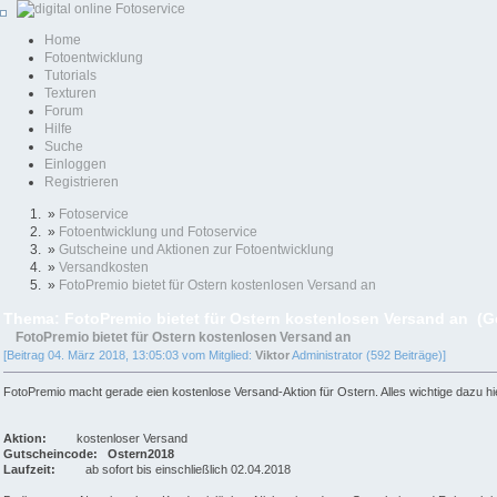
Home
Fotoentwicklung
Tutorials
Texturen
Forum
Hilfe
Suche
Einloggen
Registrieren
»
Fotoservice
»
Fotoentwicklung und Fotoservice
»
Gutscheine und Aktionen zur Fotoentwicklung
»
Versandkosten
»
FotoPremio bietet für Ostern kostenlosen Versand an
Thema: FotoPremio bietet für Ostern kostenlosen Versand an (G
FotoPremio bietet für Ostern kostenlosen Versand an
[Beitrag 04. März 2018, 13:05:03 vom Mitglied:
Viktor
Administrator (592 Beiträge)]
FotoPremio macht gerade eien kostenlose Versand-Aktion für Ostern. Alles wichtige dazu hi
Aktion:
kostenloser Versand
Gutscheincode:
Ostern2018
Laufzeit:
ab sofort bis einschließlich 02.04.2018