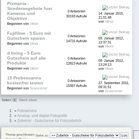
Pixmania -
Sonderangebote fuer
0 Antworten
Kameras und
14. Januar 2015,
30193 Aufrufe
21:01:48
Objektive
von
Viktor
Begonnen von
Viktor
Fujifilme - 5 Euro mit
0 Antworten
Gutschein sparen
09. Januar 2012,
14731 Aufrufe
13:37:31
Begonnen von
Viktor
von
Viktor
d living - 5 Euro
Gutschein auf alle
0 Antworten
09. Januar 2012,
Produkte
12823 Aufrufe
13:24:13
Begonnen von
Viktor
von
Viktor
15 Probescanns
0 Antworten
kostenfrei testen
27. September 2011,
15367 Aufrufe
09:31:51
Begonnen von
Scancorner
von
Scancorner
Seiten: [
1
]
Nach oben
»
Fotoservice
»
Analog- und digital Fotografie
»
Zubehör - Gutscheine für Fotozubehör
Thema geschlossen
Gehe zu: