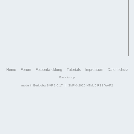
Home
Forum
Fotoentwicklung
Tutorials
Impressum
Datenschutz
Back to top
made in Berldoba
SMF 2.0.17
|
SMF © 2020
HTML5
RSS
WAP2