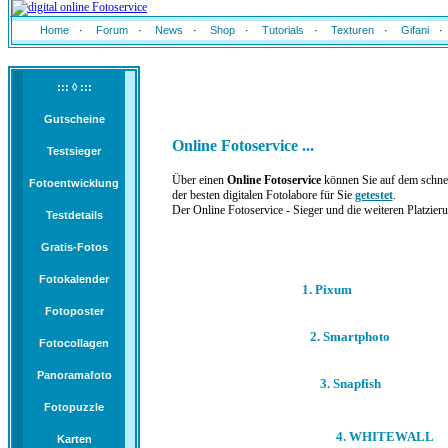
Home
·
Forum
·
News
·
Shop
·
Tutorials
·
Texturen
·
Gifani
·
::: ◊ :::
Gutscheine
Online Fotoservice ...
Testsieger
Über einen
Online Fotoservice
können Sie auf dem schnell
Fotoentwicklung
der besten digitalen Fotolabore für Sie
getestet
.
Der Online Fotoservice
- Sieger und die weiteren Platzier
Testdetails
Gratis-Fotos
Fotokalender
1. Pixum
Fotoposter
2. Smartphoto
Fotocollagen
Panoramafoto
3. Snapfish
Fotopuzzle
4. WHITEWALL
Karten