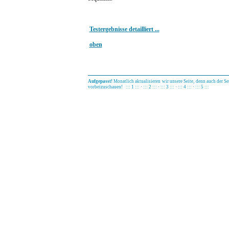
Testergebnisse detailliert ...
oben
Aufgepasst!
Monatlich aktualisieren wir unsere Seite, denn auch der Ser
vorbeizuschauen!
::: 1 :::
·
::: 2 :::
·
::: 3 :::
·
::: 4 :::
·
::: 5 :::