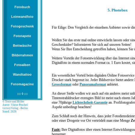
Fotobuch
5. Photobox
Leinwandfoto
Fotogeschenk
Für Eilige: Den Vergleich der einzelnen Anbieter sowie di
Fototapete
Wollen Sie das erste mal online entwickeln lassen oder si
Geschenkidee? Informieren Sie sich auf unseren Seiten!
Bettwäsche
Wenn Sie Ihre Entscheidung getroffen haben, können Sie ü
Bilderrahmen
Weitere Vorteile der Fotoentwicklung über das Internet sin
Digitalfoto in einem normalen Format ca. 1 Euro kostet, s
Fotoalben
Wandtattoo
Ein wesentlicher Vorteil beim digitalen
Online Fotoservice
Drucker stark begrenzt ist. Jeder Bildservice bietet ander
Fotomagazine
Grossformat
oder
Panoramaformat
anbietet.
An dieser Stelle wollen wir auch auf ein anderes meist un
::: ◊ :::
Tintenstrahldrucker erzeugtes Bild ist meist nach einem Jah
© Texte und Bilder
eine 70jährige
Lichtechtheit-Garantie
an. Profifotografe
Autor: Viktor Peschel
Aspekt unbedingt beachten!
victoryVerlag - Berlin
Stand: 2026
Zum Schluß noch der Hinweis, dass jeder Fotodienstleiste
oder einer Drogerie vor Ort vertrödelt man eine Menge
Ze
Fazit:
Ihre Digitalfotos über einen Internet Entwicklungss
bequemer.