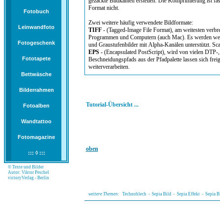
gezackte Bildkanten erstellen. Die Komprimierung ist fas
Format nicht.
Fotobuch
Zwei weitere häufig verwendete Bildformate:
Leinwandfoto
TIFF
- (Tagged-Image File Format), am weitesten verbr
Programmen und Computern (auch Mac). Es werden weit
Fotogeschenk
und Graustufenbilder mit Alpha-Kanälen unterstützt. Sc
EPS
- (Encapsulated PostScript), wird von vielen DTP-
Fototapete
Beschneidungspfads aus der Pfadpalette lassen sich fre
weiterverarbeiten.
Bettwäsche
Bilderrahmen
Tutorial-Übersicht ...
Fotoalben
Wandtattoo
Fotomagazine
oben
::: ◊ :::
© Texte und Bilder
Autor: Viktor Peschel
victoryVerlag - Berlin
weitere Themen:
Technoblech
-
Sepia Bild
-
Sepia Effekt
-
Sepia B