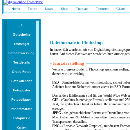
Home
·
Forum
·
News
·
Shop
·
Tutorials
·
Texturen
·
Gifani
·
::: ◊ :::
Gutscheine
Dateiformate in Photoshop
Testsieger
In letzter Zeit wurde ich oft von Digitalfotografen ange
Fotoentwicklung
hatten. Auf dieses Basiswissen werde ich hier kurz eingeh
Testdetails
Kurzdarstellung
Wenn wir unsere Bilder in Photoshop speichern wollen,
Gratis-Fotos
derzeit wirklich wichtig:
Fotokalender
PSD
- Standarddateiformat von Photoshop, sichert nebe
Arbeiten bitte zur Sicherheit immer zuerst im PSD-Forma
Fotoposter
Drei andere Bildformate sind für das World Wide Web e
Fotocollagen
GIF
- (Graphics Interchange Format), stellt maximal 256
Text, die grafischen Charakter haben. Ihr könnt animierte
erzeugen.
Panoramafoto
JPEG
- das gebräuchlichste Format zur Darstellung von 
Mio. Farben im RGB-Modus darstellen. Komprimiert sehr
Fotopuzzle
Transparenzen darstellen.
PNG
- (Portable Network Graphics), mit diesem Format kann man Fotos (24-Bit-Bilder) und Hintergrundtransparenz ohne
Karten