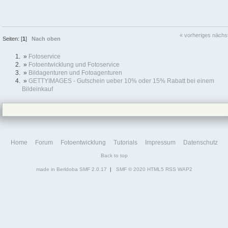
« vorheriges
nächs
Seiten: [
1
]
Nach oben
»
Fotoservice
»
Fotoentwicklung und Fotoservice
»
Bildagenturen und Fotoagenturen
»
GETTYIMAGES - Gutschein ueber 10% oder 15% Rabatt bei einem
Bildeinkauf
Home
Forum
Fotoentwicklung
Tutorials
Impressum
Datenschutz
Back to top
made in Berldoba
SMF 2.0.17
|
SMF © 2020
HTML5
RSS
WAP2