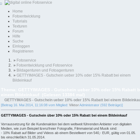
Home
Fotoentwicklung
Tutorials
Texturen
Forum
Hilfe
Suche
Einloggen
Registrieren
»
Fotoservice
»
Fotoentwicklung und Fotoservice
»
Bildagenturen und Fotoagenturen
»
GETTYIMAGES - Gutschein ueber 10% oder 15% Rabatt bei einem
Bildeinkauf
Thema: GETTYIMAGES - Gutschein ueber 10% oder 15% Rabatt b
einem Bildeinkauf (Gelesen 13384 mal)
GETTYIMAGES - Gutschein ueber 10% oder 15% Rabatt bei einem Bildeinka
[Beitrag 16. Mai 2014, 11:16:08 vom Mitglied:
Viktor
Administrator (592 Beiträge)]
GETTYIMAGES - Gutschein über 10% oder 15% Rabatt bei einem Bildeinkauf
Vorraussetzung für die Kundenaktion bei dem weltweit führenden Anbieter von digitalen
Medien, wie zum Beispiel lizenzfreier Fotografie, Filmmaterial und Musik sind:
- 10% Rabatt auf Bilder und Videos ab einem Bestellwert von 540,- EUR, gültig von 01.05.
bis einschließlich 31.05.2014.