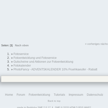
« vorheriges
nächs
Seiten: [
1
]
Nach oben
»
Fotoservice
»
Fotoentwicklung und Fotoservice
»
Gutscheine und Aktionen zur Fotoentwicklung
»
Fotokalender
»
PhotoFancy - ADVENTSKALENDER 10% Fruehkaeufer - Rabatt
Home
Forum
Fotoentwicklung
Tutorials
Impressum
Datenschutz
Back to top
made in Berldoba
SMF 2.0.17
|
SMF © 2020
HTML5
RSS
WAP2