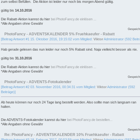
zum selbst Befüllen. Die Aktion ist leider nur noch bis morgen Abend gültig.
gültig bis
14.10.2016
Die Rabatt-Aktion kannst du hier
bei PhotoFancy.de einlösen ...
*Alle Angaben ohne Gewähr
Gespeich
PhotoFancy - ADVENTSKALENDER 5% Fruehkaeufer - Rabatt
[Beitrag Antwort #1 15. Oktober 2016, 19:15:02 vom Mitglied:
Viktor
Administrator (592 Beitr
Hab gerade gelesen das nun leider nur noch 5% Rabatt sind. Naja vielleicht besser als nix.
gültig bis
31.10.2016
Die Rabatt-Aktion kannst du hier
bei PhotoFancy.de einlösen ...
*Alle Angaben ohne Gewähr
Gespeich
PhotoFancy - ADVENTS-Fotokalender
[Beitrag Antwort #2 03. November 2016, 00:34:31 vom Mitglied:
Viktor
Administrator (592
Beiträge)]
Ab heute können nur noch 24 Tage lang bestellt werden. Also sollte man sich langsam ran
halten.
Die ADVENTS-Fotokalender kannst du hier
bei PhotoFancy.de bestellen...
*Alle Angaben ohne Gewähr
Gespeich
Re: PhotoFancy - ADVENTSKALENDER 10% Fruehkaeufer - Rabatt
[Beitrag Antwort #3 18. Februar 2017, 00:53:59 vom Mitglied:
Viktor
Administrator (592 Beitr