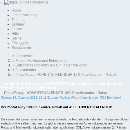
Home
Fotoentwicklung
Tutorials
Texturen
Forum
Hilfe
Suche
Einloggen
Registrieren
»
Fotoservice
»
Fotoentwicklung und Fotoservice
»
Gutscheine und Aktionen zur Fotoentwicklung
»
Fotokalender
»
PhotoFancy - ADVENTSKALENDER 10% Fruehkaeufer - Rabatt
Thema: PhotoFancy - ADVENTSKALENDER 10% Fruehkaeufer -
Rabatt (Gelesen 28855 mal)
PhotoFancy - ADVENTSKALENDER 10% Fruehkaeufer - Rabatt
[Beitrag 14. Oktober 2016, 16:11:51 vom Mitglied:
Viktor
Administrator (592 Beiträge)]
Bei PhotoFancy 10% Frühkäufer- Rabatt auf ALLE ADVENTSKALENDER!
Du kannst dort einen oder mehre unterschiedliche Fotoadventskalender mit eigenen Bildern
einfach online selber machen. Es gibt unter anderem einen Adventskalender mit eigenen
Fotos und Marken-Schokolade oder aber auch einen XXL Adventskalender mit 24 Fächern