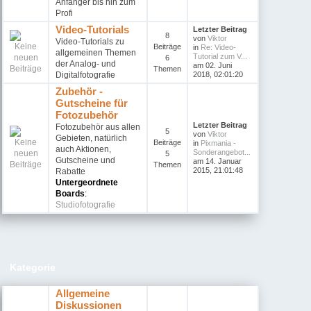
Anfänger bis hin zum
Profi
Video-Tutorials
Letzter Beitrag
8
von
Viktor
Video-Tutorials zu
Beiträge
in
Re: Video-
allgemeinen Themen
Tutorial zum V...
6
der Analog- und
am 02. Juni
Themen
Digitalfotografie
2018, 02:01:20
Zubehör -
Gutscheine für
Fotozubehör
Letzter Beitrag
Fotozubehör aus allen
5
von
Viktor
Gebieten, natürlich
Beiträge
in
Pixmania -
auch Aktionen,
Sonderangebot...
5
Gutscheine und
am 14. Januar
Themen
2015, 21:01:48
Rabatte
Untergeordnete
Boards
:
Studiofotografie
Kategorie
Allgemeine
Diskussionen