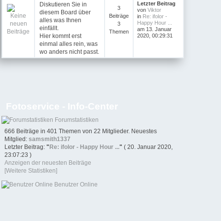
Letzter Beitrag
Diskutieren Sie in
3
von
Viktor
diesem Board über
Beiträge
in
Re: ifolor -
alles was Ihnen
Happy Hour ...
3
einfällt.
am 13. Januar
Themen
Hier kommt erst
2020, 00:29:31
einmal alles rein, was
wo anders nicht passt.
Fotoservice - Info-Center
Forumstatistiken
666 Beiträge in 401 Themen von 22 Mitglieder. Neuestes
Mitglied:
samsmith1337
Letzter Beitrag:
"
Re: ifolor - Happy Hour ...
"
( 20. Januar 2020,
23:07:23 )
Anzeigen der neuesten Beiträge
[Weitere Statistiken]
Benutzer Online