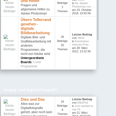
und Hilfen
Beiträge
in
Re: Adobe
Fragen und
Photoshop von ...
2
allgemeine Hilfen zu
am 23. Oktober
Themen
Adobe Photoshop!
2018, 19:55:58
Übern Tellerrand
gesehen -
digitale
Bildbearbeitung
Letzter Beitrag
26
Digitale Bild- und
von
Viktor
Beiträge
Grafikbearbeitung mit
in
Kostenlose
Internet-Präs...
20
anderen
am 28. März
Themen
Programmen, die
2012, 13:22:36
nicht von Adobe sind.
Untergeordnete
Boards
:
Corel
Programme
Analog- und digital Fotografie
Dies und Das
Letzter Beitrag
16
von
ElliotPed
Alles was zur
Beiträge
in
Just wanted to
Digitalfotografie
say Hi.
8
gehört, aber noch kein
am 21. März
Themen