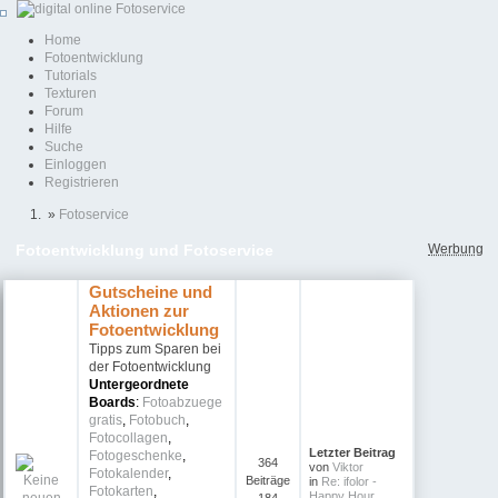
Home
Fotoentwicklung
Tutorials
Texturen
Forum
Hilfe
Suche
Einloggen
Registrieren
»
Fotoservice
Werbung
Fotoentwicklung und Fotoservice
Gutscheine und
Aktionen zur
Fotoentwicklung
Tipps zum Sparen bei
der Fotoentwicklung
Untergeordnete
Boards
:
Fotoabzuege
gratis
,
Fotobuch
,
Fotocollagen
,
Letzter Beitrag
Fotogeschenke
,
364
von
Viktor
Fotokalender
,
Beiträge
in
Re: ifolor -
Fotokarten
,
Happy Hour ...