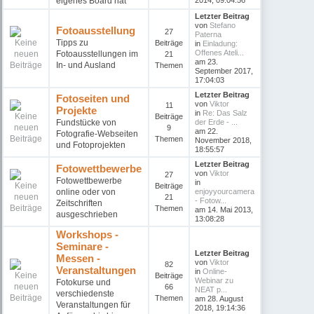
eigenes Board hat
2014, 09:04:56
Letzter Beitrag
von
Stefano
Fotoausstellung
27
Paterna
Tipps zu
Beiträge
in
Einladung:
Offenes Ateli...
Fotoausstellungen im
21
am 23.
In- und Ausland
Themen
September 2017,
17:04:03
Letzter Beitrag
Fotoseiten und
von
Viktor
11
Projekte
in
Re: Das Salz
Beiträge
Fundstücke von
der Erde - ...
9
am 22.
Fotografie-Webseiten
Themen
November 2018,
und Fotoprojekten
18:55:57
Letzter Beitrag
Fotowettbewerbe
von
Viktor
27
Fotowettbewerbe
in
Beiträge
online oder von
enjoyyourcamera
21
- Fotow...
Zeitschriften
Themen
am 14. Mai 2013,
ausgeschrieben
13:08:28
Workshops -
Seminare -
Letzter Beitrag
Messen -
von
Viktor
82
Veranstaltungen
in
Online-
Beiträge
Webinar zu
Fotokurse und
66
NEAT p...
verschiedenste
Themen
am 28. August
Veranstaltungen für
2018, 19:14:36