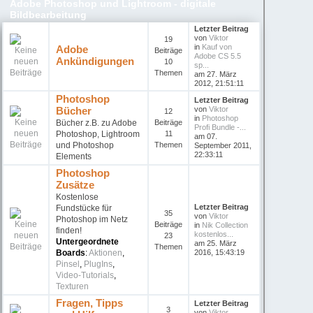
Adobe Photoshop und Lightroom - digitale
Bildbearbeitung
Letzter Beitrag
von
Viktor
19
in
Kauf von
Adobe
Beiträge
Adobe CS 5.5
Ankündigungen
10
sp...
Themen
am 27. März
2012, 21:51:11
Photoshop
Letzter Beitrag
Bücher
von
Viktor
12
in
Photoshop
Bücher z.B. zu Adobe
Beiträge
Profi Bundle -...
Photoshop, Lightroom
11
am 07.
und Photoshop
Themen
September 2011,
22:33:11
Elements
Photoshop
Zusätze
Kostenlose
Letzter Beitrag
Fundstücke für
35
von
Viktor
Photoshop im Netz
Beiträge
in
Nik Collection
finden!
kostenlos...
23
Untergeordnete
am 25. März
Themen
Boards
:
Aktionen
,
2016, 15:43:19
Pinsel
,
PlugIns
,
Video-Tutorials
,
Texturen
Fragen, Tipps
Letzter Beitrag
3
von
Viktor