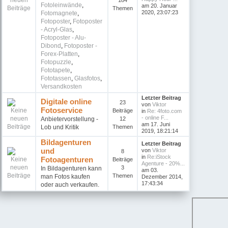
184
Fotoleinwände
,
am 20. Januar
Themen
2020, 23:07:23
Fotomagnete
,
Fotoposter
,
Fotoposter
- Acryl-Glas
,
Fotoposter - Alu-
Dibond
,
Fotoposter -
Forex-Platten
,
Fotopuzzle
,
Fototapete
,
Fototassen
,
Glasfotos
,
Versandkosten
Letzter Beitrag
Digitale online
23
von
Viktor
Fotoservice
Beiträge
in
Re: 4foto.com
- online F...
Anbietervorstellung -
12
am 17. Juni
Lob und Kritik
Themen
2019, 18:21:14
Bildagenturen
Letzter Beitrag
und
von
Viktor
8
in
Re:iStock
Fotoagenturen
Beiträge
Agenture - 20%...
3
In Bildagenturen kann
am 03.
Themen
man Fotos kaufen
Dezember 2014,
17:43:34
oder auch verkaufen.