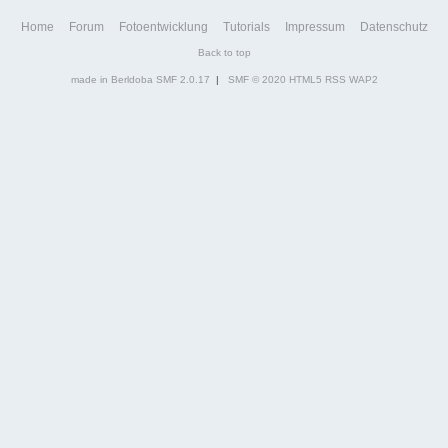
Home
Forum
Fotoentwicklung
Tutorials
Impressum
Datenschutz
Back to top
made in Berldoba
SMF 2.0.17
|
SMF © 2020
HTML5
RSS
WAP2