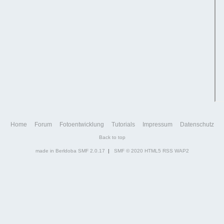
Home
Forum
Fotoentwicklung
Tutorials
Impressum
Datenschutz
Back to top
made in Berldoba
SMF 2.0.17
|
SMF © 2020
HTML5
RSS
WAP2