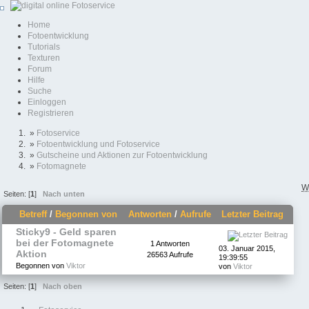
Home
Fotoentwicklung
Tutorials
Texturen
Forum
Hilfe
Suche
Einloggen
Registrieren
»
Fotoservice
»
Fotoentwicklung und Fotoservice
»
Gutscheine und Aktionen zur Fotoentwicklung
»
Fotomagnete
W
Seiten: [
1
]
Nach unten
Betreff
/
Begonnen von
Antworten
/
Aufrufe
Letzter Beitrag
Sticky9 - Geld sparen
bei der Fotomagnete
1 Antworten
03. Januar 2015,
Aktion
26563 Aufrufe
19:39:55
Begonnen von
Viktor
von
Viktor
Seiten: [
1
]
Nach oben