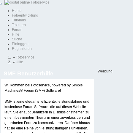
Home
Fotoentwicklung
Tutorials
Texturen
Forum
Hilfe
Suche
Einloggen
Registrieren
»
Fotoservice
»
Hilfe
Werbung
SMF Benutzerhilfe
Willkommen bei Fotoservice, powered by Simple
Machines® Forum (SMF) Software!
SMF ist eine elegante, effiziente, leistungsfähige und
kostenlose Forum Software, die auf dieser Website
läuft. Sie erlaubt Benutzern in Diskussionsthemen zu
einem bestimmten Thema in einer zuverlässigen und
geordneten Form zu kommunizieren. Darüber hinaus
hat sie eine Reihe von leistungsfähigen Funktionen,