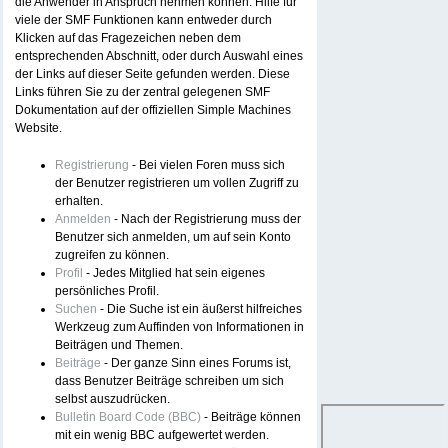
die Anwender in Anspruch nehmen können. Hilfe für
viele der SMF Funktionen kann entweder durch
Klicken auf das Fragezeichen neben dem
entsprechenden Abschnitt, oder durch Auswahl eines
der Links auf dieser Seite gefunden werden. Diese
Links führen Sie zu der zentral gelegenen SMF
Dokumentation auf der offiziellen Simple Machines
Website.
Registrierung
- Bei vielen Foren muss sich
der Benutzer registrieren um vollen Zugriff zu
erhalten.
Anmelden
- Nach der Registrierung muss der
Benutzer sich anmelden, um auf sein Konto
zugreifen zu können.
Profil
- Jedes Mitglied hat sein eigenes
persönliches Profil.
Suchen
- Die Suche ist ein äußerst hilfreiches
Werkzeug zum Auffinden von Informationen in
Beiträgen und Themen.
Beiträge
- Der ganze Sinn eines Forums ist,
dass Benutzer Beiträge schreiben um sich
selbst auszudrücken.
Bulletin Board Code (BBC)
- Beiträge können
mit ein wenig BBC aufgewertet werden.