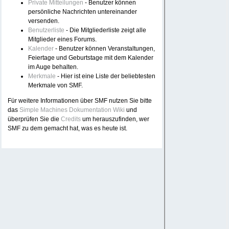
Private Mitteilungen
- Benutzer können
persönliche Nachrichten untereinander
versenden.
Benutzerliste
- Die Mitgliederliste zeigt alle
Mitglieder eines Forums.
Kalender
- Benutzer können Veranstaltungen,
Feiertage und Geburtstage mit dem Kalender
im Auge behalten.
Merkmale
- Hier ist eine Liste der beliebtesten
Merkmale von SMF.
Für weitere Informationen über SMF nutzen Sie bitte
das
Simple Machines Dokumentation Wiki
und
überprüfen Sie die
Credits
um herauszufinden, wer
SMF zu dem gemacht hat, was es heute ist.