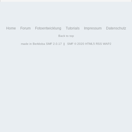
Home
Forum
Fotoentwicklung
Tutorials
Impressum
Datenschutz
Back to top
made in Berldoba
SMF 2.0.17
|
SMF © 2020
HTML5
RSS
WAP2