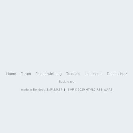
Home
Forum
Fotoentwicklung
Tutorials
Impressum
Datenschutz
Back to top
made in Berldoba
SMF 2.0.17
|
SMF © 2020
HTML5
RSS
WAP2