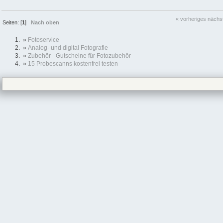
« vorheriges
nächs
Seiten: [
1
]
Nach oben
»
Fotoservice
»
Analog- und digital Fotografie
»
Zubehör - Gutscheine für Fotozubehör
»
15 Probescanns kostenfrei testen