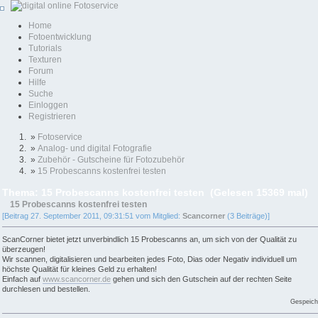
Home
Fotoentwicklung
Tutorials
Texturen
Forum
Hilfe
Suche
Einloggen
Registrieren
»
Fotoservice
»
Analog- und digital Fotografie
»
Zubehör - Gutscheine für Fotozubehör
»
15 Probescanns kostenfrei testen
Thema: 15 Probescanns kostenfrei testen (Gelesen 15369 mal)
15 Probescanns kostenfrei testen
[Beitrag 27. September 2011, 09:31:51 vom Mitglied:
Scancorner
(3 Beiträge)]
ScanCorner bietet jetzt unverbindlich 15 Probescanns an, um sich von der Qualität zu
überzeugen!
Wir scannen, digitalisieren und bearbeiten jedes Foto, Dias oder Negativ individuell um
höchste Qualität für kleines Geld zu erhalten!
Einfach auf
www.scancorner.de
gehen und sich den Gutschein auf der rechten Seite
durchlesen und bestellen.
Gespeich