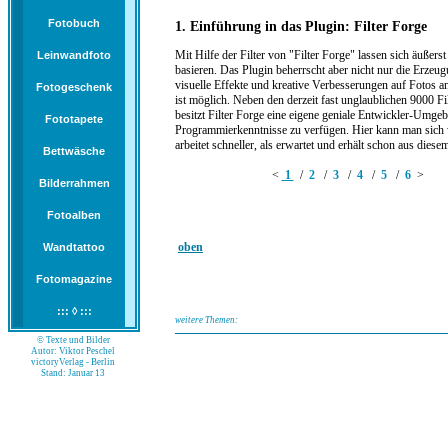
Fotobuch
1. Einführung in das Plugin: Filter Forge
Mit Hilfe der Filter von "Filter Forge" lassen sich äuße
Leinwandfoto
basieren. Das Plugin beherrscht aber nicht nur die Erzeu
visuelle Effekte und kreative Verbesserungen auf Fotos
Fotogeschenk
ist möglich. Neben den derzeit fast unglaublichen 9000 F
besitzt Filter Forge eine eigene geniale Entwickler-Umgeb
Fototapete
Programmierkenntnisse zu verfügen. Hier kann man sich 
arbeitet schneller, als erwartet und erhält schon aus di
Bettwäsche
<
1
/
2
/
3
/
4
/
5
/
6
>
Bilderrahmen
Fotoalben
oben
Wandtattoo
Fotomagazine
::: ◊ :::
weitere Themen:
© Texte und Bilder
Autor: Viktor Peschel
victoryVerlag - Berlin
Stand: Januar 13