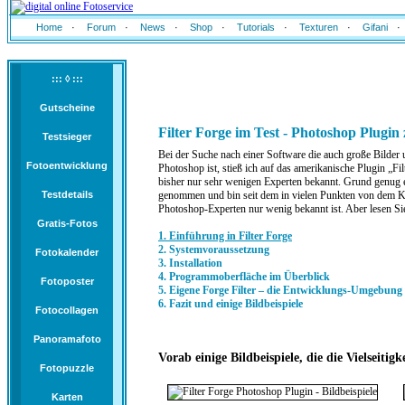
Home
·
Forum
·
News
·
Shop
·
Tutorials
·
Texturen
·
Gifani
·
::: ◊ :::
Gutscheine
Filter Forge im Test - Photoshop Plugi
Testsieger
Bei der Suche nach einer Software die auch große Bilder 
Fotoentwicklung
Photoshop ist, stieß ich auf das amerikanische Plugin „Fil
bisher nur sehr wenigen Experten bekannt. Grund genug e
Testdetails
genommen und bin seit dem in vielen Punkten von dem Kon
Photoshop-Experten nur wenig bekannt ist. Aber lesen Sie s
Gratis-Fotos
1. Einführung in Filter Forge
2. Systemvoraussetzung
Fotokalender
3. Installation
4. Programmoberfläche im Überblick
Fotoposter
5. Eigene Forge Filter – die Entwicklungs-Umgebung
6. Fazit und einige Bildbeispiele
Fotocollagen
Panoramafoto
Vorab einige Bildbeispiele, die die Vielseitigk
Fotopuzzle
Karten