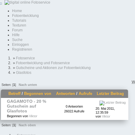
Home
Fotoentwicklung
Tutorials
Texturen
Forum
Hilfe
Suche
Einloggen
Registrieren
»
Fotoservice
»
Fotoentwicklung und Fotoservice
»
Gutscheine und Aktionen zur Fotoentwicklung
»
Glasfotos
W
Seiten: [
1
]
Nach unten
Betreff
/
Begonnen von
Antworten
/
Aufrufe
Letzter Beitrag
GAGAMOTO - 20 %
Gutschein auf
0 Antworten
20. Mai 2011,
Glasfotos
26022 Aufrufe
12:35:59
Begonnen von
Viktor
von
Viktor
Seiten: [
1
]
Nach oben