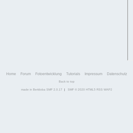
Home
Forum
Fotoentwicklung
Tutorials
Impressum
Datenschutz
Back to top
made in Berldoba
SMF 2.0.17
|
SMF © 2020
HTML5
RSS
WAP2