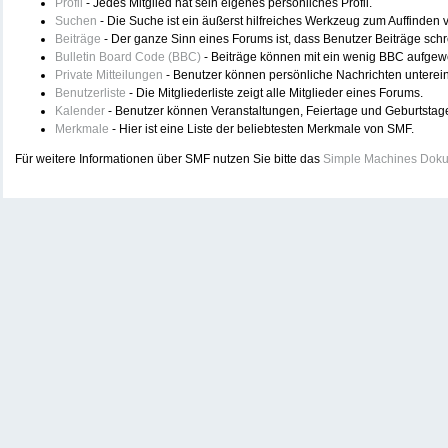
Profil
- Jedes Mitglied hat sein eigenes persönliches Profil.
Suchen
- Die Suche ist ein äußerst hilfreiches Werkzeug zum Auffinden
Beiträge
- Der ganze Sinn eines Forums ist, dass Benutzer Beiträge sch
Bulletin Board Code (BBC)
- Beiträge können mit ein wenig BBC aufgew
Private Mitteilungen
- Benutzer können persönliche Nachrichten unterei
Benutzerliste
- Die Mitgliederliste zeigt alle Mitglieder eines Forums.
Kalender
- Benutzer können Veranstaltungen, Feiertage und Geburtstag
Merkmale
- Hier ist eine Liste der beliebtesten Merkmale von SMF.
Für weitere Informationen über SMF nutzen Sie bitte das
Simple Machines Doku