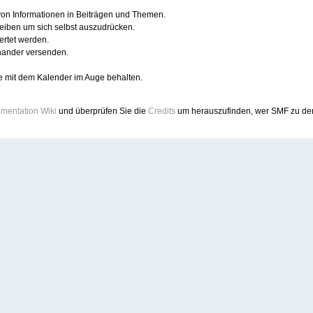
 von Informationen in Beiträgen und Themen.
reiben um sich selbst auszudrücken.
ertet werden.
nander versenden.
e mit dem Kalender im Auge behalten.
mentation Wiki
und überprüfen Sie die
Credits
um herauszufinden, wer SMF zu dem