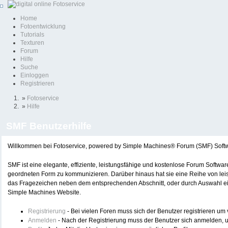
Home
Fotoentwicklung
Tutorials
Texturen
Forum
Hilfe
Suche
Einloggen
Registrieren
»
Fotoservice
»
Hilfe
SMF Benutzerhilfe
Willkommen bei Fotoservice, powered by Simple Machines® Forum (SMF) Soft
SMF ist eine elegante, effiziente, leistungsfähige und kostenlose Forum Softwa
geordneten Form zu kommunizieren. Darüber hinaus hat sie eine Reihe von lei
das Fragezeichen neben dem entsprechenden Abschnitt, oder durch Auswahl eine
Simple Machines Website.
Registrierung
- Bei vielen Foren muss sich der Benutzer registrieren um v
Anmelden
- Nach der Registrierung muss der Benutzer sich anmelden, u