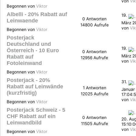
von
Vik
Begonnen von
Viktor
Albelli - 20% Rabatt auf
19.
0 Antworten
Leinwaende
März 20
14800 Aufrufe
von
Vik
Begonnen von
Viktor
Posterjack
Deutschland und
19.
Österreich - 10 Euro
0 Antworten
März 2
Rabatt auf
12956 Aufrufe
von
Vik
Fotoleinwand
Begonnen von
Viktor
Posterjack - 20%
31.
Rabatt auf Leinwände
1 Antworten
Januar
(kurzfristig)
12025 Aufrufe
17:04:
von
Vik
Begonnen von
Viktor
Posterjack Schweiz - 5
CHF Rabatt auf ein
0 Antworten
20. Au
Leinwandbild
11505 Aufrufe
15:10:
von
Vik
Begonnen von
Viktor