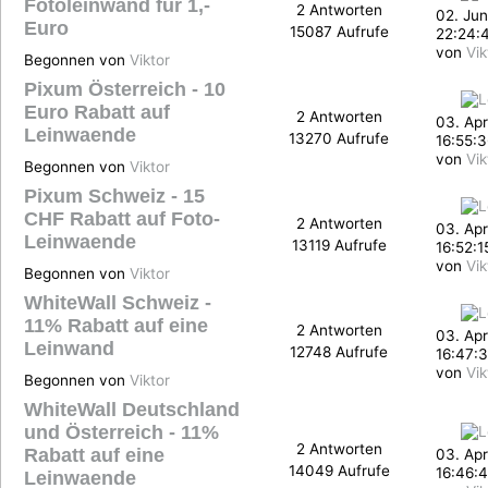
Fotoleinwand für 1,-
2 Antworten
02. Jun
Euro
15087 Aufrufe
22:24:
von
Vik
Begonnen von
Viktor
Pixum Österreich - 10
Euro Rabatt auf
2 Antworten
03. Apr
Leinwaende
13270 Aufrufe
16:55:
von
Vik
Begonnen von
Viktor
Pixum Schweiz - 15
CHF Rabatt auf Foto-
2 Antworten
03. Apr
Leinwaende
13119 Aufrufe
16:52:1
von
Vik
Begonnen von
Viktor
WhiteWall Schweiz -
11% Rabatt auf eine
2 Antworten
03. Apr
Leinwand
12748 Aufrufe
16:47:3
von
Vik
Begonnen von
Viktor
WhiteWall Deutschland
und Österreich - 11%
2 Antworten
Rabatt auf eine
03. Apr
14049 Aufrufe
16:46:
Leinwaende