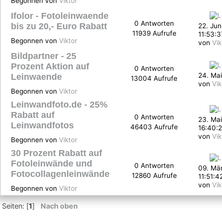
Begonnen von
Viktor
Ifolor - Fotoleinwaende
0 Antworten
bis zu 20,- Euro Rabatt
22. Jun
11939 Aufrufe
11:53:3
Begonnen von
Viktor
von
Vik
Bildpartner - 25
Prozent Aktion auf
0 Antworten
24. Mai
Leinwaende
13004 Aufrufe
von
Vik
Begonnen von
Viktor
Leinwandfoto.de - 25%
Rabatt auf
0 Antworten
23. Mai
Leinwandfotos
46403 Aufrufe
16:40:2
von
Vik
Begonnen von
Viktor
30 Prozent Rabatt auf
Fotoleinwände und
0 Antworten
09. Mär
Fotocollagenleinwände
12860 Aufrufe
11:51:4
von
Vik
Begonnen von
Viktor
Seiten: [
1
]
Nach oben