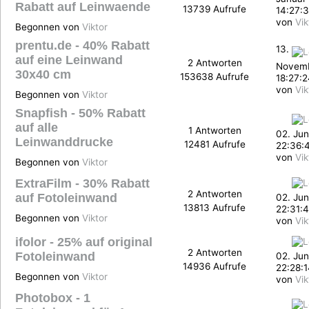
Rabatt auf Leinwaende
13739 Aufrufe
14:27:
von
Vik
Begonnen von
Viktor
prentu.de - 40% Rabatt
13.
auf eine Leinwand
2 Antworten
Novemb
30x40 cm
153638 Aufrufe
18:27:
von
Vik
Begonnen von
Viktor
Snapfish - 50% Rabatt
auf alle
1 Antworten
02. Jun
Leinwanddrucke
12481 Aufrufe
22:36:
von
Vik
Begonnen von
Viktor
ExtraFilm - 30% Rabatt
2 Antworten
auf Fotoleinwand
02. Jun
13813 Aufrufe
22:31:
Begonnen von
Viktor
von
Vik
ifolor - 25% auf original
2 Antworten
Fotoleinwand
02. Jun
14936 Aufrufe
22:28:
Begonnen von
Viktor
von
Vik
Photobox - 1