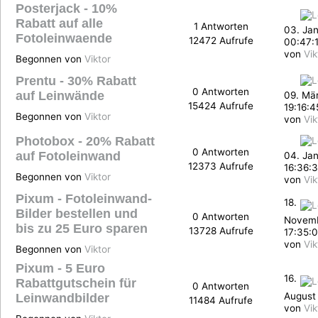
Posterjack - 10%
Rabatt auf alle
1 Antworten
03. Ja
Fotoleinwaende
12472 Aufrufe
00:47:
von
Vik
Begonnen von
Viktor
Prentu - 30% Rabatt
0 Antworten
auf Leinwände
09. Mär
15424 Aufrufe
19:16:4
Begonnen von
Viktor
von
Vik
Photobox - 20% Rabatt
0 Antworten
auf Fotoleinwand
04. Jan
12373 Aufrufe
16:36:
Begonnen von
Viktor
von
Vik
Pixum - Fotoleinwand-
18.
Bilder bestellen und
0 Antworten
Novemb
bis zu 25 Euro sparen
13728 Aufrufe
17:35:
von
Vik
Begonnen von
Viktor
Pixum - 5 Euro
16.
Rabattgutschein für
0 Antworten
August 
Leinwandbilder
11484 Aufrufe
von
Vik