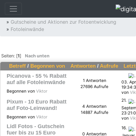
»
Fotoservice
»
Fotoentwicklung und Fotoservice
»
Gutscheine und Aktionen zur Fotoentwicklung
»
Fotoleinwände
Seiten: [
1
]
Nach unten
Betreff
/
Begonnen von
Antworten
/
Aufrufe
Letz
Picanova - 55 % Rabatt
1 Antworten
auf alle Fotoleinwände
03. Apr
27696 Aufrufe
19:34:
Begonnen von
Viktor
von
Vik
21.
Pixum - 10 Euro Rabatt
4 Antworten
auf Foto-Leinwand!
Septem
14887 Aufrufe
23:21:
Begonnen von
Viktor
von
Vik
Lidl Fotos - Gutschein
16.
fuer bis zu 15 Euro
0 Antworten
Januar