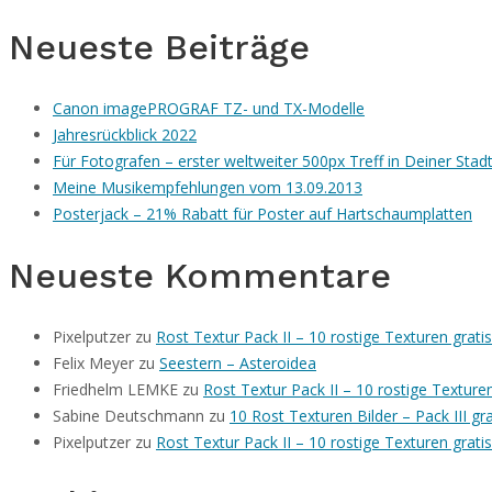
Neueste Beiträge
Canon imagePROGRAF TZ- und TX-Modelle
Jahresrückblick 2022
Für Fotografen – erster weltweiter 500px Treff in Deiner Stad
Meine Musikempfehlungen vom 13.09.2013
Posterjack – 21% Rabatt für Poster auf Hartschaumplatten
Neueste Kommentare
Pixelputzer
zu
Rost Textur Pack II – 10 rostige Texturen grat
Felix Meyer
zu
Seestern – Asteroidea
Friedhelm LEMKE
zu
Rost Textur Pack II – 10 rostige Textur
Sabine Deutschmann
zu
10 Rost Texturen Bilder – Pack III g
Pixelputzer
zu
Rost Textur Pack II – 10 rostige Texturen grat