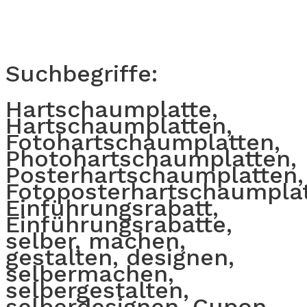
Suchbegriffe:
Hartschaumplatte,
Hartschaumplatten,
Fotohartschaumplatten,
Photohartschaumplatten,
Posterhartschaumplatten,
Fotoposterhartschaumplat
Einführungsrabatt,
Einführungsrabatte,
selber, machen,
gestalten, designen,
selbermachen,
selbergestalten,
selberdesignen, Cupon,