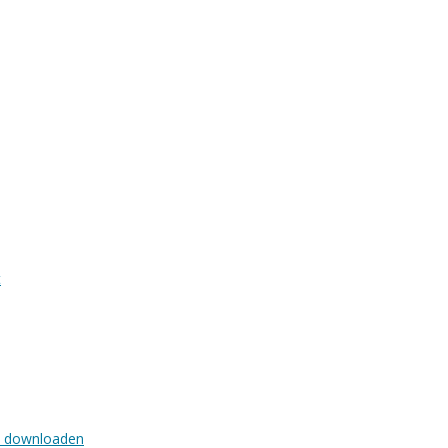
t
is downloaden