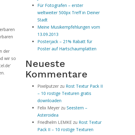
Für Fotografen – erster
weltweiter 500px Treff in Deiner
Stadt
Meine Musikempfehlungen vom
uerbaren
13.09.2013
erbaren
Posterjack – 21% Rabatt für
Poster auf Hartschaumplatten
n der
d wir so
Neueste
el.de‘
Kommentare
en.
Pixelputzer
zu
Rost Textur Pack II
– 10 rostige Texturen gratis
downloaden
Felix Meyer
zu
Seestern –
Asteroidea
Friedhelm LEMKE
zu
Rost Textur
Pack II – 10 rostige Texturen