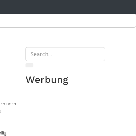
Werbung
 ich noch
e
llig