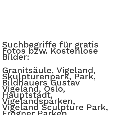
Suchbegriffe für gratis
Fotos bzw. Kostenlose
Bilder:
Granitsäule, Vigeland,
Skulpturenpark, Park,
Bildhauers Gustav
Vigeland, Oslo,
Hauptstadt,
Vigelandsparken,
Vigeland Sculpture Park,
Frogner Parken,