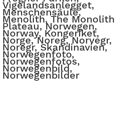
Vigelandsanlegget,
Menschensäule,
Menolith, The Monolith
Plateau, Norwegen,
Norway, Kongeriket,
Norge, Noreg, Norvegr,
Noregr, Skandinavien,
Norwegenfoto,
Norwegenfotos,
Norwegenbild,
Norwegenbilder