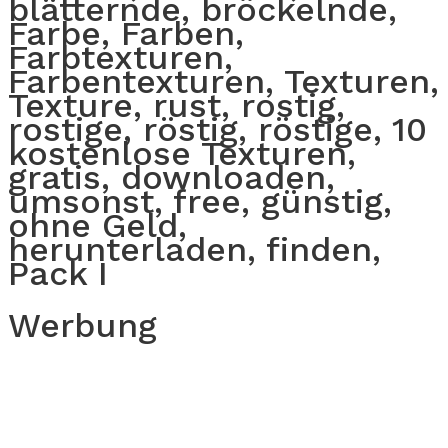
blätternde, bröckelnde,
Farbe, Farben,
Farbtexturen,
Farbentexturen, Texturen,
Texture, rust, rostig,
rostige, röstig, röstige, 10
kostenlose Texturen,
gratis, downloaden,
umsonst, free, günstig,
ohne Geld,
herunterladen, finden,
Pack I
Werbung