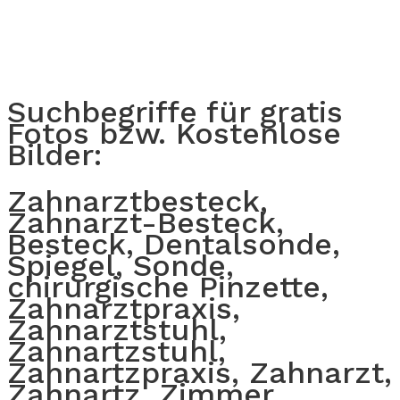
Suchbegriffe für gratis
Fotos bzw. Kostenlose
Bilder:
Zahnarztbesteck,
Zahnarzt-Besteck,
Besteck, Dentalsonde,
Spiegel, Sonde,
chirurgische Pinzette,
Zahnarztpraxis,
Zahnarztstuhl,
Zahnartzstuhl,
Zahnartzpraxis, Zahnarzt,
Zahnartz, Zimmer,